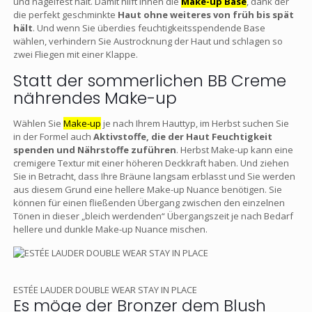
und nagelfest hält. Damit hilft Ihnen die
Make-up Base
, dank der
die perfekt geschminkte
Haut ohne weiteres von früh bis spät
hält
. Und wenn Sie überdies feuchtigkeitsspendende Base
wählen, verhindern Sie Austrocknung der Haut und schlagen so
zwei Fliegen mit einer Klappe.
Statt der sommerlichen BB Creme
nährendes Make-up
Wählen Sie
Make-up
je nach Ihrem Hauttyp, im Herbst suchen Sie
in der Formel auch
Aktivstoffe, die der Haut Feuchtigkeit
spenden und Nährstoffe zuführen
. Herbst Make-up kann eine
cremigere Textur mit einer höheren Deckkraft haben. Und ziehen
Sie in Betracht, dass Ihre Bräune langsam erblasst und Sie werden
aus diesem Grund eine hellere Make-up Nuance benötigen. Sie
können für einen fließenden Übergang zwischen den einzelnen
Tönen in dieser „bleich werdenden“ Übergangszeit je nach Bedarf
hellere und dunkle Make-up Nuance mischen.
ESTÉE LAUDER DOUBLE WEAR STAY IN PLACE
Es möge der Bronzer dem Blush