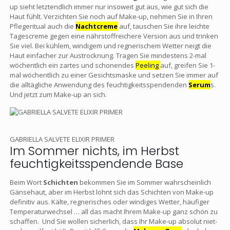
up sieht letztendlich immer nur insoweit gut aus, wie gut sich die
Haut fühlt. Verzichten Sie noch auf Make-up, nehmen Sie in Ihren
Pflegeritual auch die
Nachtcreme
auf, tauschen Sie ihre leichte
Tagescreme gegen eine nährstoffreichere Version aus und trinken
Sie viel. Bei kühlem, windigem und regnerischem Wetter neigt die
Haut einfacher zur Austrocknung. Tragen Sie mindestens 2-mal
wöchentlich ein zartes und schonendes
Peeling
auf, greifen Sie 1-
mal wöchentlich zu einer Gesichtsmaske und setzen Sie immer auf
die alltägliche Anwendung des feuchtigkeitsspendenden
Serum
s.
Und jetzt zum Make-up an sich.
GABRIELLA SALVETE ELIXIR PRIMER
Im Sommer nichts, im Herbst
feuchtigkeitsspendende Base
Beim Wort
Schichten
bekommen Sie im Sommer wahrscheinlich
Gänsehaut, aber im Herbst lohnt sich das Schichten von Make-up
definitiv aus. Kälte, regnerisches oder windiges Wetter, häufiger
Temperaturwechsel … all das macht Ihrem Make-up ganz schön zu
schaffen. Und Sie wollen sicherlich, dass Ihr Make-up absolut niet-