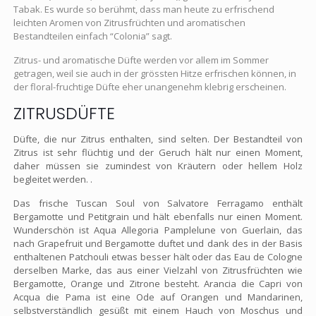
Tabak. Es wurde so berühmt, dass man heute zu erfrischend
leichten Aromen von Zitrusfrüchten und aromatischen
Bestandteilen einfach “Colonia” sagt.
Zitrus- und aromatische Düfte werden vor allem im Sommer
getragen, weil sie auch in der grössten Hitze erfrischen können, in
der floral-fruchtige Düfte eher unangenehm klebrig erscheinen.
ZITRUSDÜFTE
Düfte, die nur Zitrus enthalten, sind selten. Der Bestandteil von
Zitrus ist sehr flüchtig und der Geruch hält nur einen Moment,
daher müssen sie zumindest von Kräutern oder hellem Holz
begleitet werden. .
Das frische Tuscan Soul von Salvatore Ferragamo enthält
Bergamotte und Petitgrain und hält ebenfalls nur einen Moment.
Wunderschön ist Aqua Allegoria Pamplelune von Guerlain, das
nach Grapefruit und Bergamotte duftet und dank des in der Basis
enthaltenen Patchouli etwas besser hält oder das Eau de Cologne
derselben Marke, das aus einer Vielzahl von Zitrusfrüchten wie
Bergamotte, Orange und Zitrone besteht. Arancia die Capri von
Acqua die Pama ist eine Ode auf Orangen und Mandarinen,
selbstverständlich gesüßt mit einem Hauch von Moschus und