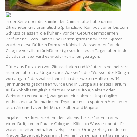
In der Serie über die Familie der Damendüfte habe ich mir
Zitrusnoten und aromatische (pflanzliche) Kompositionen bis zum
Schluss gelassen, die früher – vor der Geburt der modernen
Parfümerie – von Damen und Herren getragen wurden. Später
wurden diese Düfte in Form von Kölnisch Wasser oder Eau de
Cologne vor allem für Männer typisch. In diesen Tagen aber, in der
Zeit des unisex, wird es wieder von allen getragen.
Düfte aus Extrakten von Zitrusschalen und Kräutern sind mehrere
hundert Jahre alt. “Ungarisches Wasser” oder “Wasser der Königin
von Ungarn”, das wahrscheinlich in der zweiten Hälfte des 14.
Jahrhunderts geschaffen wurde und in Europa als erstes Parfüm
auf Alkoholbasis gilt (bis dato wurden Duftöle, Salben oder
Weihrauch verwendet), war genau ein solches. Ursprünglich
enthielt es nur Rosmarin und Thymian und in späteren Versionen
auch Zitrone, Lavendel, Minze, Salbei und Majoran.
Im Jahre 1709 kreierte dann der italienische Parfümeur Farina
einen Duft, den er Eau de Cologne – Kölnisch Wasser nannte. Es
waren Limetten enthalten (z.Bsp. Lemon, Orange, Bergamotte) und
Kräuter (Lavendel, Rosmarin, Thymian), gemeinsam mit Jasmin und